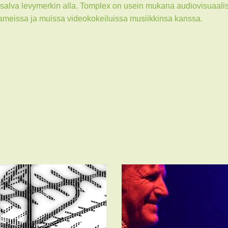
alva levymerkin alla. Tomplex on usein mukana audiovisuaalisi
 jameissa ja muissa videokokeiluissa musiikkinsa kanssa.