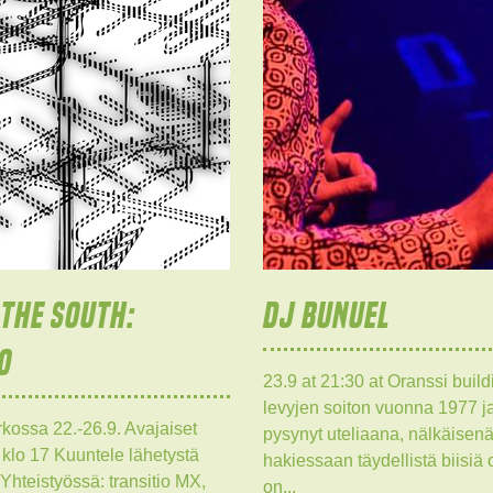
THE SOUTH:
DJ BUNUEL
O
23.9 at 21:30 at Oranssi buildi
levyjen soiton vuonna 1977 ja
kossa 22.-26.9. Avajaiset
pysynyt uteliaana, nälkäisen
klo 17 Kuuntele lähetystä
hakiessaan täydellistä biisiä
Yhteistyössä: transitio MX,
on...